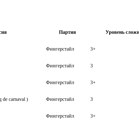
сня
Партия
Уровень слож
Фингерстайл
3+
Фингерстайл
3
Фингерстайл
3+
de carnaval )
Фингерстайл
3
Фингерстайл
3+