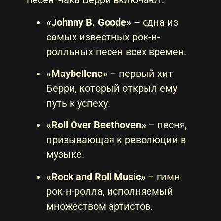
песен Чака Берри включают:
«Johnny B. Goode»
– одна из
самых известных рок-н-
ролльных песен всех времен.
«Maybellene»
– первый хит
Берри, который открыл ему
путь к успеху.
«Roll Over Beethoven»
– песня,
призывающая к революции в
музыке.
«Rock and Roll Music»
– гимн
рок-н-ролла, исполняемый
множеством артистов.